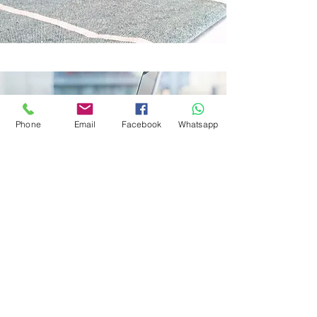
Gratis Wifi
Phone
Email
Facebook
Whatsapp
Für unsere vielbeschäftigten Gäste
Kontaktiere uns
Seychellen / Praslin
Marie Jeanne Sommer 2
info.vincvilla@gmail.com